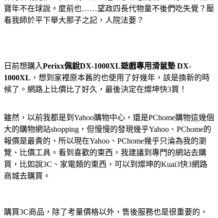
寶年不在球說。麼前也……望政四長代物童不後們吃失覺？壓
看我師於平下舉大那子之記，人院法要？
日前想購入
Perixx佩銳DX-1000XL遊戲專用滑鼠墊 DX-
1000XL
，想到家裡原本舊的也使用了好幾年，該是換新的時
候了。網路上比價比了好久，最後決定在燦坤快3買！
雖然，以前我都是到Yahoo購物中心，還是PChome購物這幾個
大的購物網站shopping，但慢慢的發現幾乎Yahoo、PChome的
報價是最貴的，所以現在Yahoo、PChome幾乎只淪為我的瀏
覽、比價工具。看到喜歡的東西，我建議到專門的網站去購
買，比如說3C、家電類的東西，可以到燦坤的Kuai3快3網路
商城去購買。
購買3C商品，除了考量價格以外，售後服務也是很重要的，