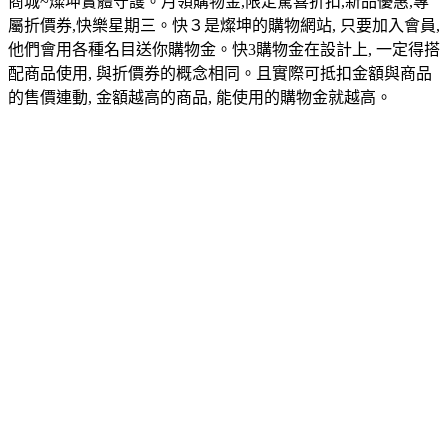
商城~燦坤實體守護。月領購物金,限定驚喜折扣,新品優惠,專
屬折價券,快樂星期三。快３是燦坤的購物網站, 只要加入會員,
他們會用各種名目送你購物金。快3購物金在設計上, 一定得搭
配商品使用, 與折價券的概念相同。且實際可抵扣金額與商品
的售價連動, 金額越高的商品, 能使用的購物金就越高。