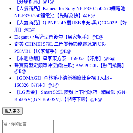
【好康推薦】@1@
【人氣商品】Kamera for Sony NP-F330-550-570鋰電池
NP-F330-550鋰電池【先睹為快】@E@
【人氣商品】Q PNP 2.4A雙USB車充-黑 QCC-02B【好
用】@E@
Elegant 小鳥造型門後勾【居家幫手】@E@
奇美 CHIMEI 579L 二門變頻節能電冰箱 UR-
P58VB1【居家幫手】@E@
【本週熱銷】皇家東方泰 - 159053【好用】@E@
聲寶窗型定頻單冷空調(左吹) AW-PC50L【熱門搶購】
@E@
【GOMAGI】森林系小清新棉麻連身裙 1入起 -
160326【好用】@1@
【LG樂金】 Smart 525L 變頻上下門冰箱 - 精緻銀 (GN-
B560SV)[GN-B560SV].【限時下殺】@E@
載入更多