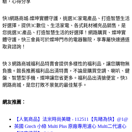
驗，心得分享
快3網路商城-燦坤實體守護，挑選3C家電產品、打造智慧生活
好選擇，提供3C數位、生活家電、各式耗材補充品銷售，是
您挑選3C產品、打造智慧生活的好選擇！網路購買、燦坤實
體守護，快三會員可於燦坤門市的電器醫院，享專屬快速通道
取貨諮詢！
快３網路商城福利品特賣會提供多樣性的福利品，讓您購物無
負擔。館長推薦福利品出清特賣，不論是購買空調、喇叭、鍵
盤、智慧型手機，燦坤讓您省更多。福利品出清搶便宜，快3
網路商城，是您打敗不景氣的最佳幫手。
網友推薦：
【人氣商品】法米時尚美睫 - 112511【先睹為快】@1@
英國 Gtech 小綠 Multi Plus 原廠專用濾心 Multi二代濾心