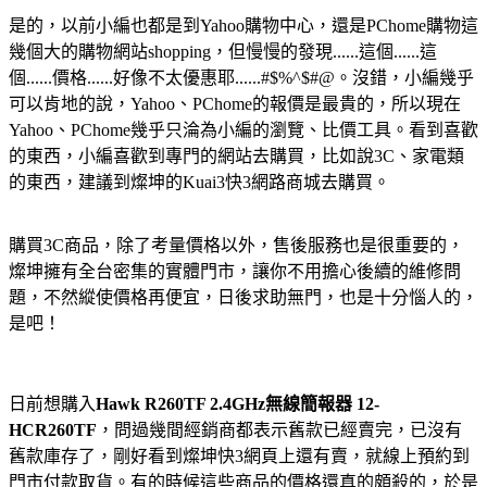
是的，以前小編也都是到Yahoo購物中心，還是PChome購物這
幾個大的購物網站shopping，但慢慢的發現......這個......這
個......價格......好像不太優惠耶......#$%^$#@。沒錯，小編幾乎
可以肯地的說，Yahoo、PChome的報價是最貴的，所以現在
Yahoo、PChome幾乎只淪為小編的瀏覽、比價工具。看到喜歡
的東西，小編喜歡到專門的網站去購買，比如說3C、家電類
的東西，建議到燦坤的Kuai3快3網路商城去購買。
購買3C商品，除了考量價格以外，售後服務也是很重要的，
燦坤擁有全台密集的實體門市，讓你不用擔心後續的維修問
題，不然縱使價格再便宜，日後求助無門，也是十分惱人的，
是吧！
日前想購入
Hawk R260TF 2.4GHz無線簡報器 12-
HCR260TF
，問過幾間經銷商都表示舊款已經賣完，已沒有
舊款庫存了，剛好看到燦坤快3網頁上還有賣，就線上預約到
門市付款取貨。有的時候這些商品的價格還真的頗殺的，於是