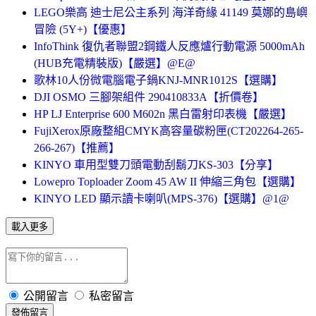
LEGO樂高 迪士尼公主系列 海洋奇緣 41149 莫娜的島嶼
冒險 (5Y+)【優惠】
InfoThink 復仇者聯盟2鋼鐵人反應爐行動電源 5000mAh
(HUB充電精裝版)【嚴選】@E@
歌林10人份微電腦電子鍋KNJ-MNR1012S【選購】
DJI OSMO 三腳架組件 290410833A【折價卷】
HP LJ Enterprise 600 M602n 黑白雷射印表機【嚴選】
FujiXerox原廠整組CMYK高容量碳粉匣(CT202264-265-
266-267)【推薦】
KINYO 車用型雙刀頭電動刮鬍刀KS-303【分享】
Lowepro Toploader Zoom 45 AW II 伸縮三角包【選購】
KINYO LED 顯示讀卡喇叭(MPS-376)【選購】@1@
載入更多
公開留言
私密留言
發佈留言